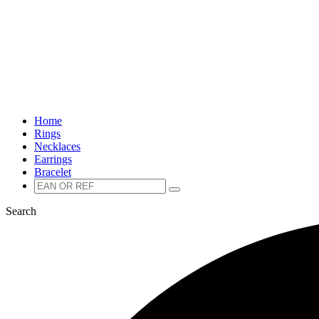
Home
Rings
Necklaces
Earrings
Bracelet
Zoeken
Zoeken
naar:
Search