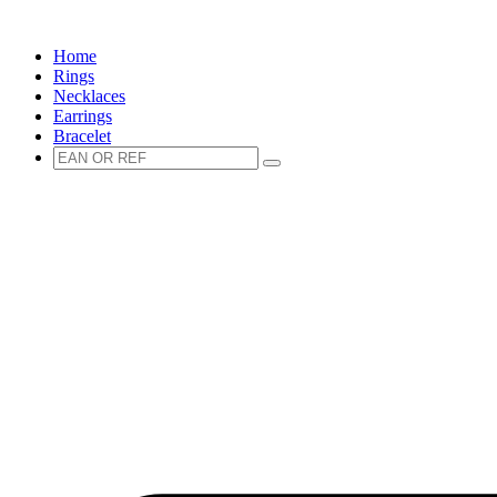
Spring
naar
Home
de
Rings
inhoud
Necklaces
Earrings
Bracelet
Zoeken
Zoeken
naar: